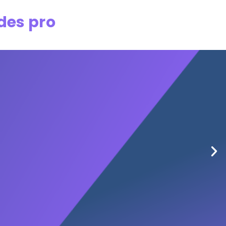
 des pro
é,